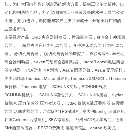
队，为广大国内外客户制定系统解决方案，提供工业传动部件、自
动化控制系统产品，为了实现国内工业制造装备的水平，希喆孜孜
不倦，努 力进取，期待能与客户朋友共同成长，开拓美好广阔的工
业设备市场。
主要经营产品 :Ompi离合器制动器 ，桦霖离合器，台湾金丰冲床离
合器， 上海鼎杰冲床压力机离合器， 各种冲床离合器 压力机离合
器， 分切机离合器， 模切机离合器的摩擦片，双联阀等Asahi气动
离合器制动器，Nexen气动离合器制动器，Intorq(Lenze)电磁离合
器制动器， INA导轨 INA 滑块，Asahi 圆环导轨，Asahi 无牙螺杆，
美国汤姆森Thomson Micron减速机,Thomson直线模组，Thomson
执行器，Thomson电缸， SCHUNK夹爪，SCHUNK气爪，
SCHUNK机械手， SCHUNK磁性开关， SCHUNK传感器，Hydac
贺德克 压力传感器 压力变送器，Hydac 贺德克液压蓄能器 皮囊蓄
能器 活塞式蓄能器，台湾阪神TPG减速机, 意大利Bonfiglioli减速机
韩国Golden sky减速机, SEW减速机， 台湾MARS火星阀门, 德国
Sick西克传感器， FESTO费斯托 电磁阀气缸，omron 欧姆龙，